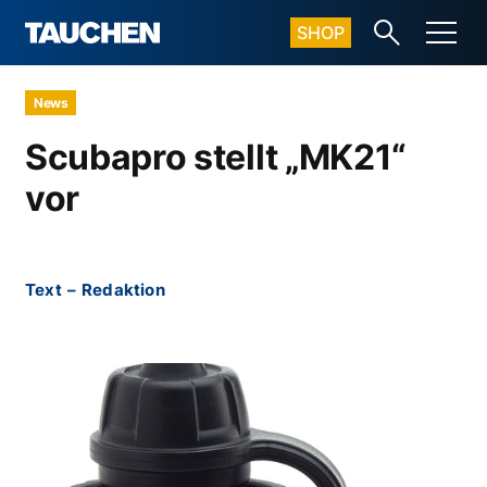
SHOP
News
Scubapro stellt „MK21“
vor
Text
–
Redaktion