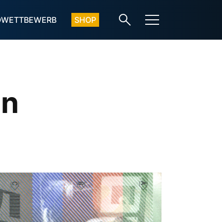
OWETTBEWERB
SHOP
an