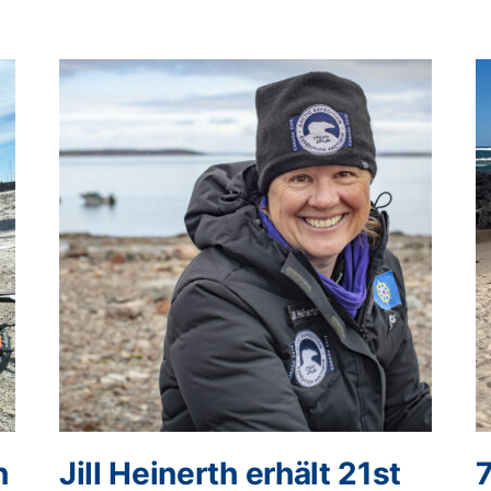
n
Jill Heinerth erhält 21st