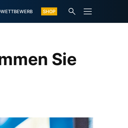
OWETTBEWERB
SHOP
immen Sie