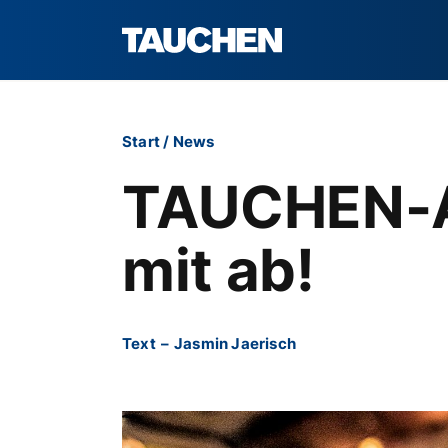
Start
/
News
TAUCHEN-Aw
mit ab!
Text
–
Jasmin Jaerisch