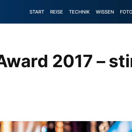
START
REISE
TECHNIK
WISSEN
FOT
ard 2017 – st