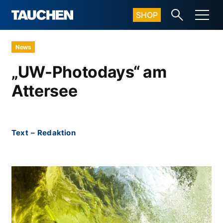
SHOP
News
„UW-Photodays“ am
Attersee
Text
–
Redaktion