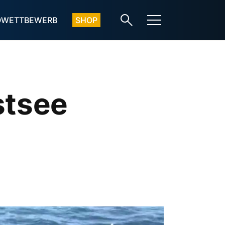
OWETTBEWERB
SHOP
stsee