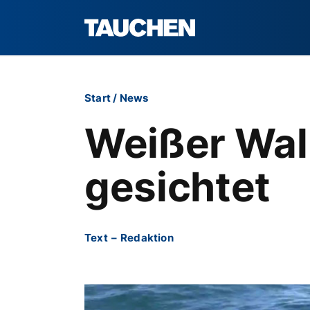
Start
/
News
Weißer Wal 
gesichtet
Text
–
Redaktion