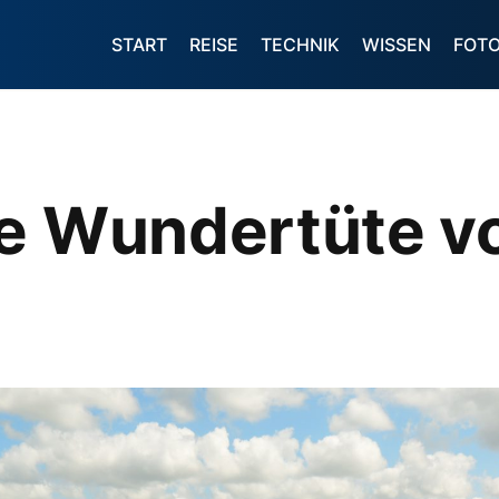
START
REISE
TECHNIK
WISSEN
FOT
ie Wundertüte v