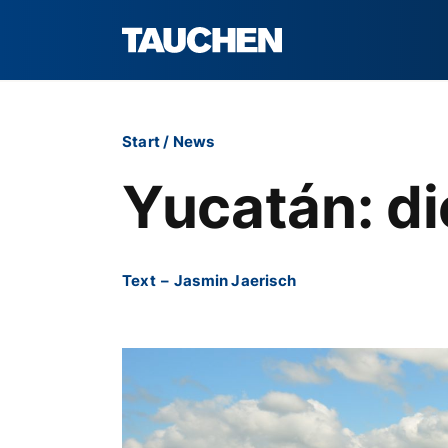
Start
/
News
Yucatán: d
Text
–
Jasmin Jaerisch