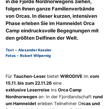
in die Fjorde Nordnorwegens ziehen,
folgen ihnen ganze Familienverbände
von Orcas. In dieser kurzen, intensiven
Phase erleben Sie im Hamneidet Orca
Camp eindrucksvolle Begegnungen mit
den größten Delfinen der Welt.
Text
–
Alexander Kassler
Fotos
–
Robert Wilpernig
Für
Tauchen-Leser
bietet
WIRODIVE
im
vom
15.11. bis zum 22.11.26
eine
exklusive Leserreise
ins
Orca Camp
Nordnorwegen
an: In der Fjordlandschaft
rund
um Hamneidet
erleben Teilnehmer O
rcas und