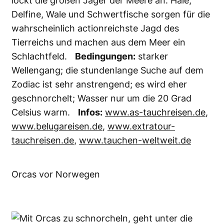
kristallklaren Wasser hautnah erleben möchte,
sollte die Insel Bimini/Bahamas ansteuern.
Bedingungen:
sechs Meter Tiefe, leichte
Strömung. Jeder Taucher bekommt einen Stab,
um seine Position zu halten und die teilweise
aufdringlichen Haie wegzuschieben. Saison ist
Dezember bis April. Infos:
www.aquaventure-
tauchreisen.de
,
www.waterworld.at
,
www.rcf-
tauchreisen.de
Hammerhai in Florida gerettet
WEITERLESEN