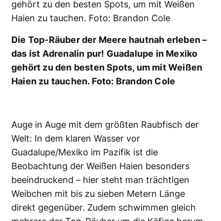
intensiver.
Bedingungen:
Käfigtauchen (an der
Oberfläche und in rund zwölf Metern Tiefe) mit
Luftversorgung vom Schiff aus;
Wassertemperatur zwischen 18 und 22 Grad
Celsius; Saison: August bis Oktober.
Infos:
www.aquaactive.de
,
www.belugareisen.de
,
www.aquaventure-tauchchreisen.de
Weißer Hai: Erfolgsmodell der Evolution
Seeleoparden – eiskalte Jäger in der
Antarktis