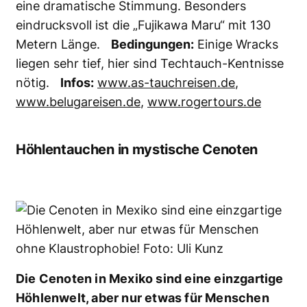
Noch ein letztes Mal erhascht man ein paar
Sonnenstrahlen, dann geht es hinein in die
dunkle Unterwelt der Cenoten. Die Höhlen
dienten den Mayas als Opferstätten. Getaucht
wird immer der Führungsleine – der Schnur des
Lebens – entlang. Vorbei an mannshohen
Stalaktiten und Stalagmiten. Dann geht es in
die Gänge hinein. Es wird finster. Die Gedanken
beginnen, Achterbahn zu fahren. Hoffentlich
komme ich je wieder hier heraus. Die Cenoten
sind einfach ein einzigartiges Erlebnis – für
Sport- und Tech-Taucher gleichermaßen!
Bedingungen:
Um die Cenoten zu erforschen,
braucht man einen Höhlentauchschein, sonst
sind Schnuppertauchgänge möglich.
Infos: