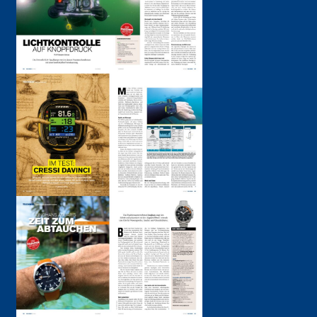
WISSEN
REISE
Praxis
Leserreisen
Biologie
Reiseberichte
Medizin
TAUCHEN on Tour
Reportage
Tauchsafaris
Save the ocean
KONTAKT
SHOP
Newsletter
Abo
Impressum
Einzelheft
Datenschutzerklärung