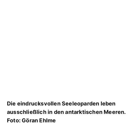
Strömungstauchen extrem
Einfach übers Riff sausen!
Strömungstauchgänge lassen einen
Geschwindigkeit ganz neu erleben. Foto:
Brandon Cole
Schöner als Fliegen: mitreißen lassen und die