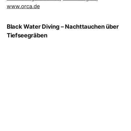
manchmal starke Strömung; Kopfhaube und
langer Anzug als Schutz gegen Quallen tragen.
Infos:
www.extratour-tauchreisen.de
,
www.gulendiveresort.com
Sardine Run
Der Sardine Run ist ein höchst
eindrucksvolles Naturspektakel. Foto: Allen
D. Walker