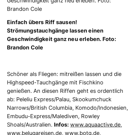
Nur beim Black Water Diving sieht man solch
bizarren Lebewesen. Foto: Scott Gutsy
Tuason
Der Sprung nach Sonnenuntergang ins
tiefschwarze Wasser des offenen Ozeans ist
nichts für Angsthasen. Aber ganz sicher für
Taucher, die die bizarren, sonst in der Tiefsee
versteckten Lebewesen mit eigenen Augen
sehen möchten. Durch große UW-
Scheinwerfer werden die seltsamen Kreaturen
an die Oberfläche gelockt. Ideale Orte für das
Schwarzwassertauchen sind Palau, Hawaii, die
Philippinen und Norwegen. Bedingungen: