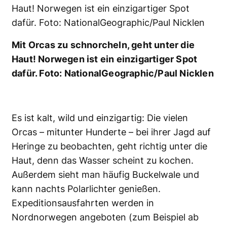
Tessins verborgene
Unterwelt – Tauchen im
Luganer See
Der Luganer See im Schweizer
Kanton Tessin verbindet alpine
Landschaft mit mediterranem
Lebensgefühl. Vor allem im
Winter erwarten Taucher klare
Sichtweiten,
abwechslungsreiche
Unterwasserlandschaften und
eine...
Reise
Antarktis: Schnorcheln im