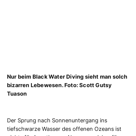
Der Sardine Run ist eines der unglaublichsten
Naturspektakel unseres Planeten. Millionen
Sardinen ziehen von Mai bis Juli die
südafrikanische Küste entlang. So viel Beute
lockt die großen Jäger der Meere an: Haie,
Delfine, Wale und Schwertfische sorgen für die
wahrscheinlich actionreichste Jagd des
Tierreichs und machen aus dem Meer ein
Schlachtfeld.
Bedingungen:
starker
Wellengang; die stundenlange Suche auf dem
Zodiac ist sehr anstrengend; es wird eher
geschnorchelt; Wasser nur um die 20 Grad
Celsius warm.
Infos:
www.as-tauchreisen.de
,
www.belugareisen.de
,
www.extratour-
tauchreisen.de
,
www.tauchen-weltweit.de