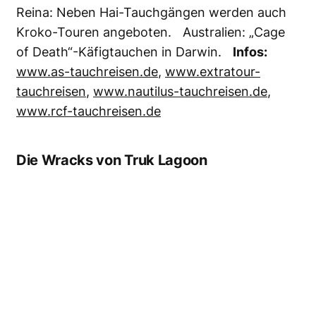
Reina: Neben Hai-Tauchgängen werden auch
Kroko-Touren angeboten. Australien: „Cage
of Death“-Käfigtauchen in Darwin.
Infos:
www.as-tauchreisen.de
,
www.extratour-
tauchreisen
,
www.nautilus-tauchreisen.de
,
www.rcf-tauchreisen.de
Die Wracks von Truk Lagoon
Schon der Mast der „Nippo Maru“ ist Wrack-
Abenteuer pur. Sie liegt zwischen 18 und 48