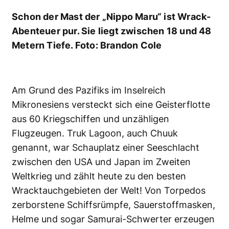
liegen sehr tief, hier sind Techtauch-Kentnisse
nötig.
Infos:
www.as-tauchreisen.de
,
www.belugareisen.de
,
www.rogertours.de
Höhlentauchen in mystische Cenoten
Die Cenoten in Mexiko sind eine einzgartige
Höhlenwelt, aber nur etwas für Menschen
ohne Klaustrophobie! Foto: Uli Kunz