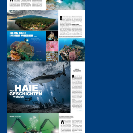
Heft bestellen
Digital lesen
TAUCHEN.DE
TECHNIK
DIVEMASTER
Anzüge
UW-Fotowettbewerb
Kameras
News
Uhren
Gewinnspiele
Interviews