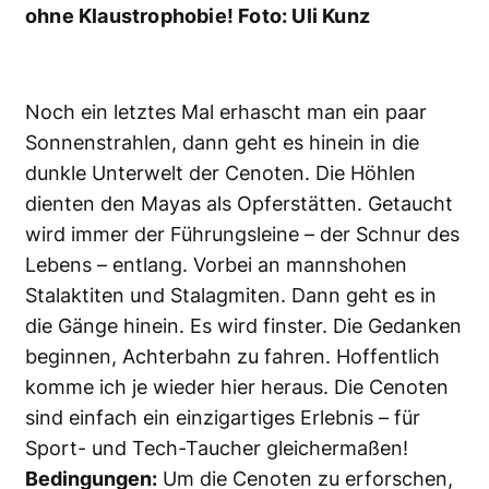
www.action-sport.de
,
www.divemex.de
,
www.extratour-tauchreisen.de
,
www.nautilus-
tauchreisen.de
,
www.orca.de
,
www.prodiveinternational.com
,
www.rcf-
tauchreisen.de
,
www.yukatandivetrek.com
,
www.tauchen-weltweit.de
,
www.diving.de
,
www.taucher-reisen.de
Käfigtauchen mit Weißen Haien