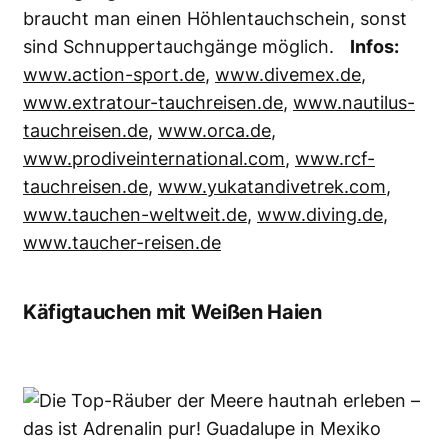
Die Top-Räuber der Meere hautnah erleben –
das ist Adrenalin pur! Guadalupe in Mexiko
gehört zu den besten Spots, um mit Weißen
Haien zu tauchen. Foto: Brandon Cole
Auge in Auge mit dem größten Raubfisch der
Welt: In dem klaren Wasser vor
Guadalupe/Mexiko im Pazifik ist die
Beobachtung der Weißen Haien besonders
beeindruckend – hier steht man trächtigen
Weibchen mit bis zu sieben Metern Länge
direkt gegenüber. Zudem schwimmen gleich
mehrere der Top-Räuber um die Käfige herum.
Nervenkitzel pur! Wer mag, kann den Käfig
nach oben verlassen und erlebt alles noch