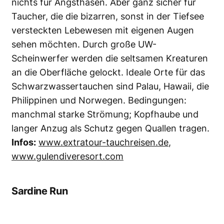
Orcas vor Norwegen
Mit Orcas zu schnorcheln, geht unter die
Haut! Norwegen ist ein einzigartiger Spot
dafür. Foto: NationalGeographic/Paul Nicklen
Es ist kalt, wild und einzigartig: Die vielen
Orcas – mitunter Hunderte – bei ihrer Jagd auf
Heringe zu beobachten, geht richtig unter die