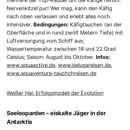
Die eindrucksvollen Seeleoparden leben
ausschließlich in den antarktischen Meeren.
Foto: Göran Ehlme
Seeleoparden sind die größten Raubtiere der
Antartkis – und dazu extrem neugierig und
intelligent. Ausgewachsene Weibchen
erreichen bis zu vier Metern Länge und ein
Körpergewicht von knapp 400 Kilogramm. Die
Tiere lieben die Interaktion mit
Tauchern, können aber aggressiv werden!
Infos:
www.belugareisen.de