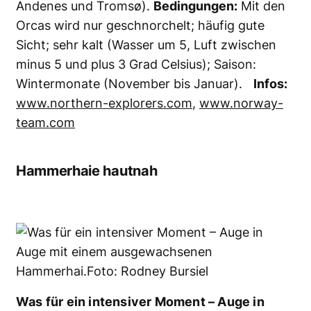
ewigen Eis
Fünf Wochen auf einem
Segelschiff, die Drake-
Passage, Eisberge und
Begegnungen mit Buckelwalen,
Seeleoparden und Pinguinen:
Diese Expedition zeigt die
Antarktis aus der Perspektive
von Schnorchlern...
Reise
Tauchen im Geiseltalsee:
Deutschlands größter
Baggersee
Der Geiseltalsee liegt im Süden
Sachsen-Anhalts westlich von