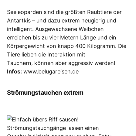
Highspeed-Tauchgänge mit Fischkino
genießen. An diesen Riffen geht es ordentlich
ab: Peleliu Express/Palau, Skookumchuck
Narrows/British Columbia, Komodo/Indonesien,
Embudu-Express/Malediven, Rowley
Shoals/Australien.
Infos:
www.aquaactive.de
,
www.belugareisen.de
,
www.botg.de
,
www.orca.de
Black Water Diving – Nachttauchen über
Tiefseegräben