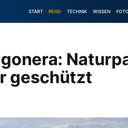
START
REISE
TECHNIK
WISSEN
FOT
agonera: Naturpa
r geschützt