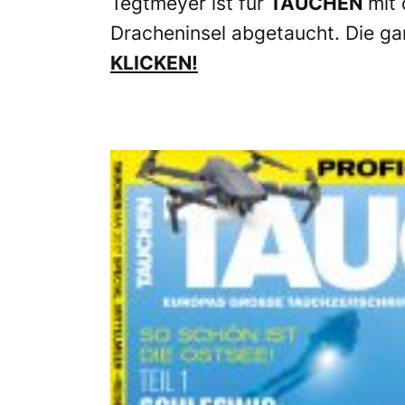
Tegtmeyer ist für
TAUCHEN
mit 
Dracheninsel abgetaucht. Die gan
KLICKEN!