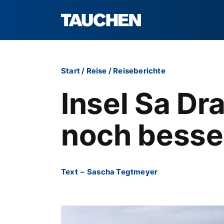
Start
/
Reise
/
Reiseberichte
Insel Sa Dr
noch besse
Text
–
Sascha Tegtmeyer