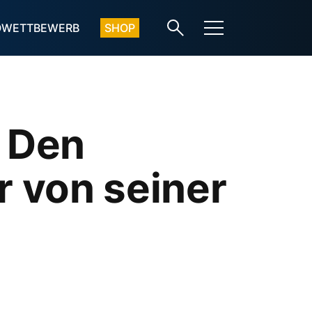
OWETTBEWERB
SHOP
: Den
r von seiner