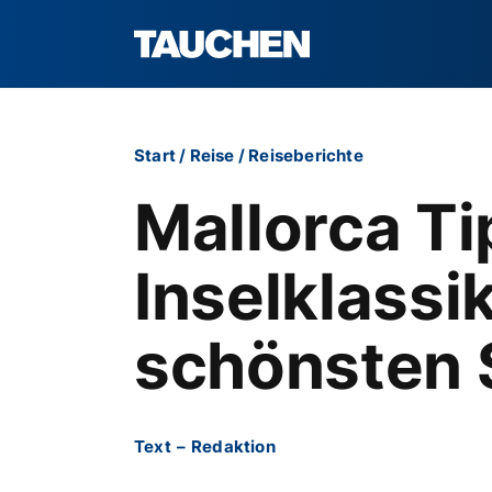
Start
/
Reise
/
Reiseberichte
Mallorca Ti
Inselklassi
schönsten 
Text
–
Redaktion