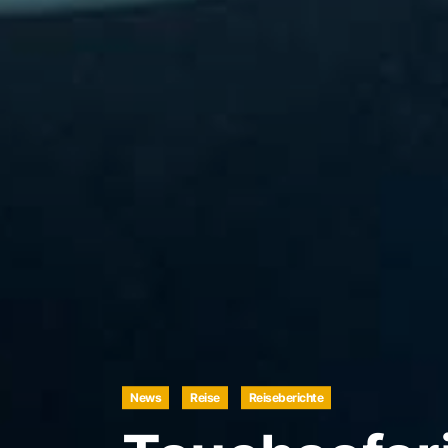
News
Reise
Reiseberichte