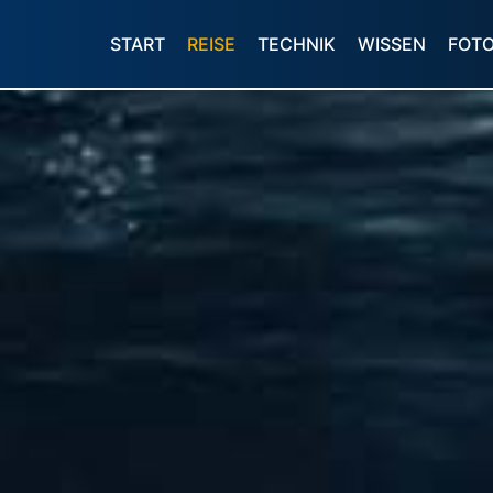
START
REISE
TECHNIK
WISSEN
FOT