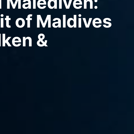
i Malediven:
it of Maldives
lken &