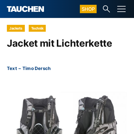
SHOP
Jackets
Technik
Jacket mit Lichterkette
Text
–
Timo Dersch