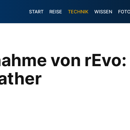
START
REISE
TECHNIK
WISSEN
FOT
ahme von rEvo:
ather