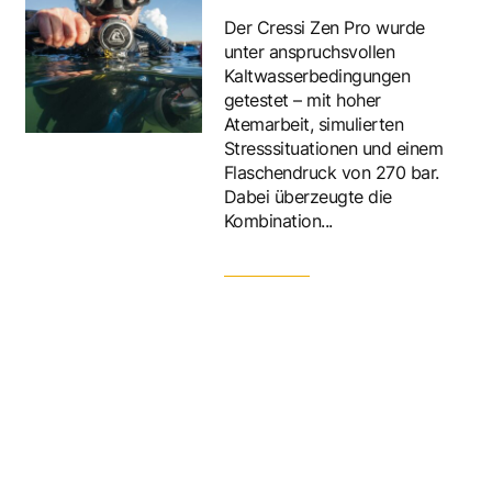
Der Cressi Zen Pro wurde
unter anspruchsvollen
Kaltwasserbedingungen
getestet – mit hoher
Atemarbeit, simulierten
Stresssituationen und einem
Flaschendruck von 270 bar.
Dabei überzeugte die
Kombination...
Atemregler
Mares Planet 88X TBP im
Test
Mit dem Planet 88X TBP
präsentiert Mares einen
Atemregler, der technisch neue