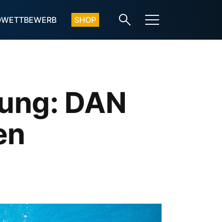
OWETTBEWERB
SHOP
rung: DAN
en