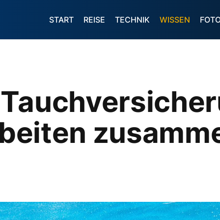
START
REISE
TECHNIK
WISSEN
FOT
 Tauchversiche
arbeiten zusamm