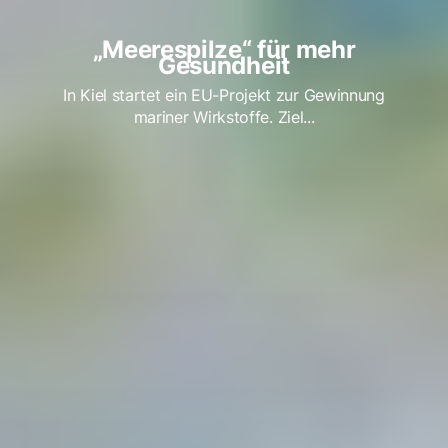
„Meerespilze“ für mehr
Gesundheit
In Kiel startet ein EU-Projekt zur Gewinnung
mariner Wirkstoffe. Ziel...