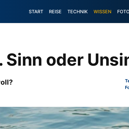
START
REISE
TECHNIK
WISSEN
FOT
t. Sinn oder Uns
oll?
T
F