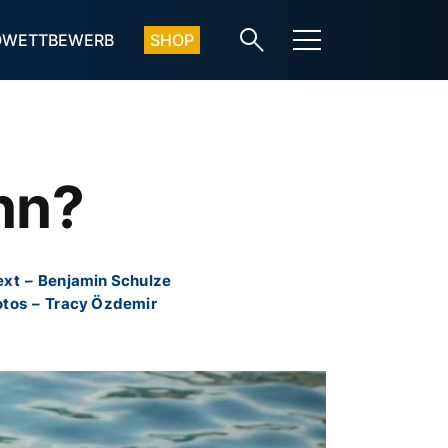
OWETTBEWERB
SHOP
inn?
ext
–
Benjamin Schulze
otos
–
Tracy Özdemir