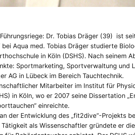
-Führungsriege: Dr. Tobias Dräger (39) ist s
bei Aqua med. Tobias Dräger studierte Biolog
thochschule in Köln (DSHS). Nach seinem Abs
kte: Sportmarketing, Sportverwaltung und Le
er AG in Lübeck im Bereich Tauchtechnik.
chaftlicher Mitarbeiter im Institut für Phys
S) in Köln, wo er 2007 seine Dissertation „
porttauchen“ einreichte.
an der Entwicklung des „fit2dive“-Projekts b
Tätigkeit als Wissenschaftler gründete er di