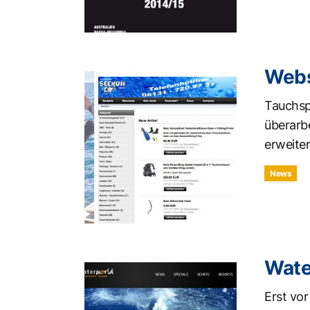
Webs
Tauchsp
überarbe
erweiter
News
Wate
Erst vo