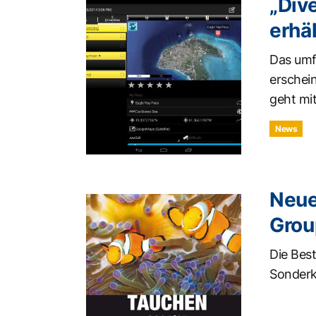
„Div
erhäl
Das umf
erschein
geht mit
News
Neue
Grou
Die Best
Sonderk