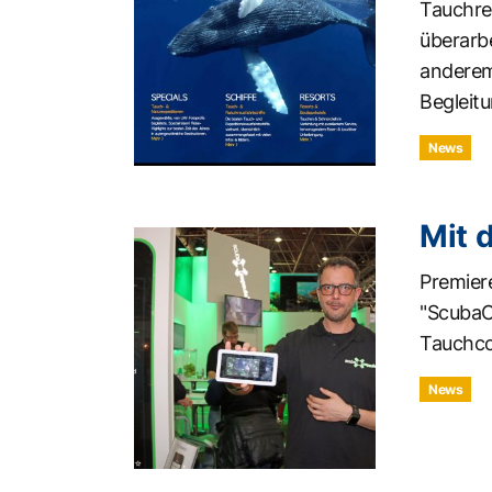
Tauchre
überarb
anderem
Begleit
News
Mit 
Premiere
"ScubaC
Tauchc
News