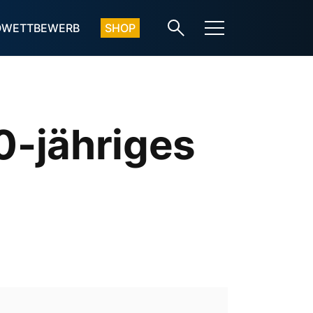
OWETTBEWERB
SHOP
0-jähriges