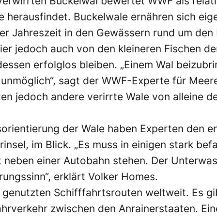
verwirrten Buckelwal bewertet
WWF
als relat
e herausfindet. Buckelwale ernähren sich eigen
eser Jahreszeit in den Gewässern rund um den
er jedoch auch von den kleineren Fischen d
essen erfolglos bleiben. „Einem Wal beizubri
 unmöglich“, sagt der WWF-Experte für Meer
ten jedoch andere verirrte Wale von alleine 
esorientierung der Wale haben Experten den 
insel, im Blick. „Es muss in einigen stark b
kt neben einer Autobahn stehen. Der Unterwas
rungssinn“, erklärt Volker Homes.
st genutzten Schifffahrtsrouten weltweit. Es 
hrverkehr zwischen den Anrainerstaaten. Ein