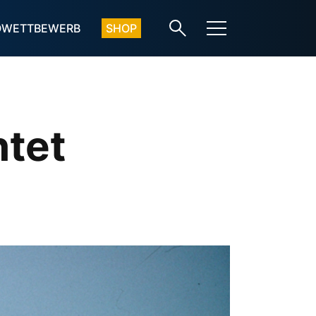
OWETTBEWERB
SHOP
htet