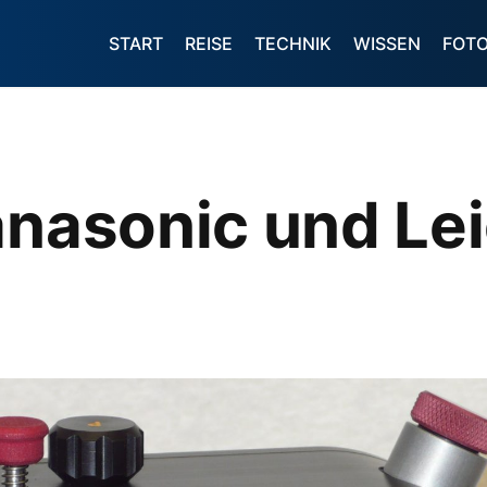
START
REISE
TECHNIK
WISSEN
FOT
anasonic und Le