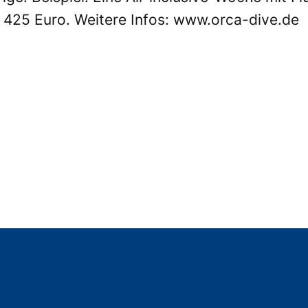
b 425 Euro. Weitere Infos:
www.orca-dive.de