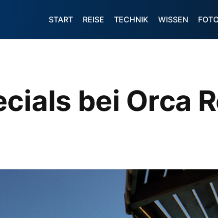
START
REISE
TECHNIK
WISSEN
FOT
cials bei Orca 