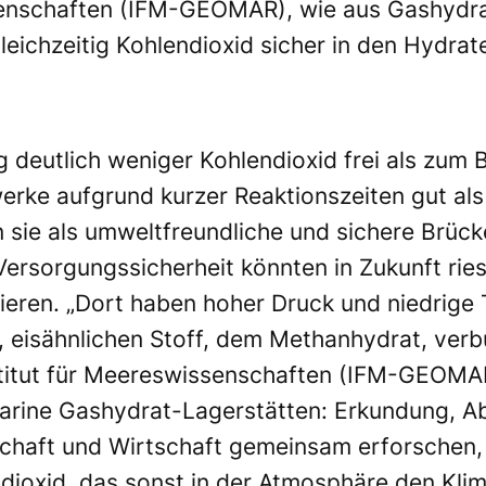
ssenschaften (IFM-GEOMAR), wie aus Gashydr
ichzeitig Kohlendioxid sicher in den Hydrat
 deutlich weniger Kohlendioxid frei als zum B
erke aufgrund kurzer Reaktionszeiten gut al
n sie als umweltfreundliche und sichere Brü
Versorgungssicherheit könnten in Zukunft rie
ieren. „Dort haben hoher Druck und niedrig
 eisähnlichen Stoff, dem Methanhydrat, verbu
titut für Meereswissenschaften (IFM-GEOMAR
ine Gashydrat-Lagerstätten: Erkundung, Ab
schaft und Wirtschaft gemeinsam erforschen,
dioxid, das sonst in der Atmosphäre den Kli