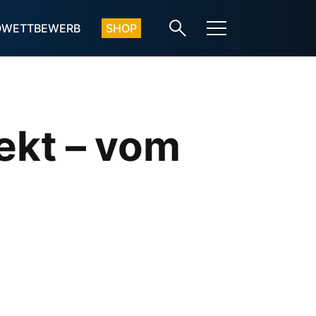
OWETTBEWERB
SHOP
ekt – vom