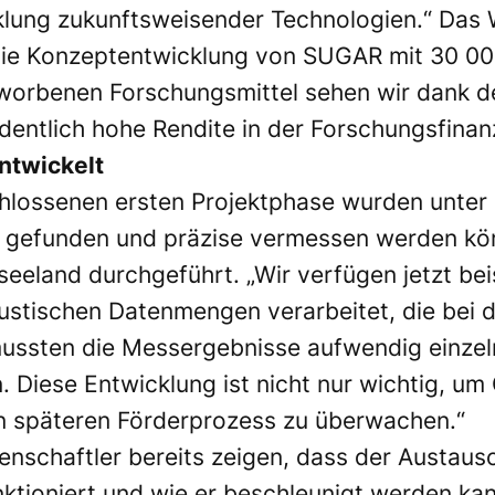
klung zukunftsweisender Technologien.“ Das 
die Konzeptentwicklung von SUGAR mit 30 000
eworbenen Forschungsmittel sehen wir dank d
dentlich hohe Rendite in der Forschungsfinan
ntwickelt
hlossenen ersten Projektphase wurden unter 
gefunden und präzise vermessen werden kön
eland durchgeführt. „Wir verfügen jetzt beis
stischen Datenmengen verarbeitet, die bei 
mussten die Messergebnisse aufwendig einzel
. Diese Entwicklung ist nicht nur wichtig, um
en späteren Förderprozess zu überwachen.“
enschaftler bereits zeigen, dass der Austau
nktioniert und wie er beschleunigt werden k