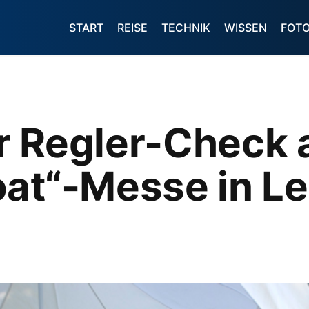
START
REISE
TECHNIK
WISSEN
FOT
r Regler-Check 
at“-Messe in Le