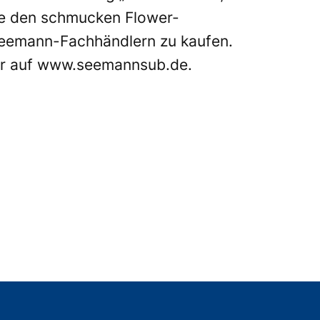
hne den schmucken Flower-
n Seemann-Fachhändlern zu kaufen.
hr auf
www.seemannsub.de
.