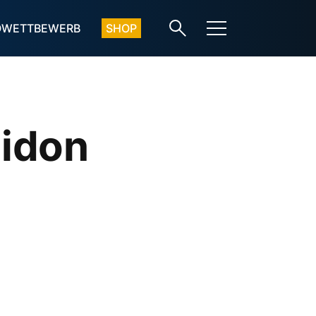
OWETTBEWERB
SHOP
eidon