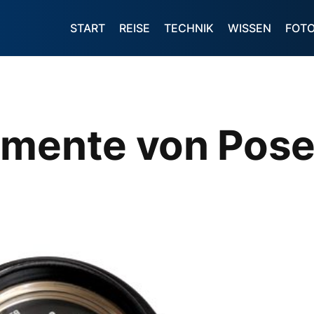
START
REISE
TECHNIK
WISSEN
FOT
umente von Pos