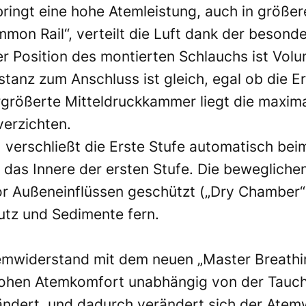
bringt eine hohe Atemleistung, auch in größer
on Rail“, verteilt die Luft dank der besonde
Position des montierten Schlauchs ist Vol
stanz zum Anschluss ist gleich, egal ob die 
ergrößerte Mitteldruckkammer liegt die maxima
erzichten.
 verschließt die Erste Stufe automatisch b
 das Innere der ersten Stufe. Die beweglichen
r Außeneinflüssen geschützt („Dry Chamber“
utz und Sedimente fern.
temwiderstand mit dem neuen „Master Breathi
 hohen Atemkomfort unabhängig von der Tauch
ändert, und dadurch verändert sich der Atem