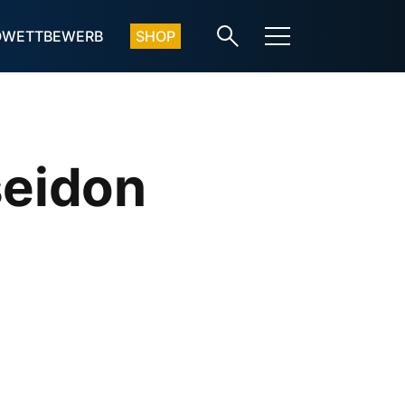
OWETTBEWERB
SHOP
seidon