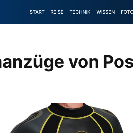
START
REISE
TECHNIK
WISSEN
FOT
anzüge von Po