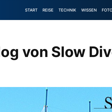
START
REISE
TECHNIK
WISSEN
FOT
log von Slow Di