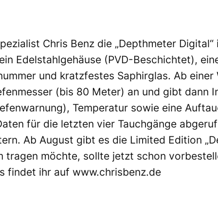
spezialist Chris Benz die „Depthmeter Digital
 ein Edelstahlgehäuse (PVD-Beschichtet), ein
ummer und kratzfestes Saphirglas. Ab einer 
efenmesser (bis 80 Meter) an und gibt dann I
 Tiefenwarnung), Temperatur sowie eine Aufta
Daten für die letzten vier Tauchgänge abgeru
tern. Ab August gibt es die Limited Edition „D
 tragen möchte, sollte jetzt schon vorbestel
s findet ihr auf
www.chrisbenz.de