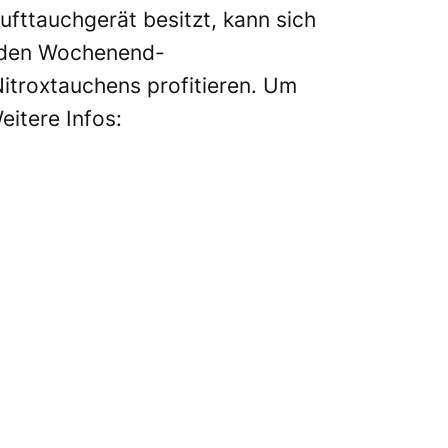
ufttauchgerät besitzt, kann sich
d den Wochenend-
itroxtauchens profitieren. Um
itere Infos: