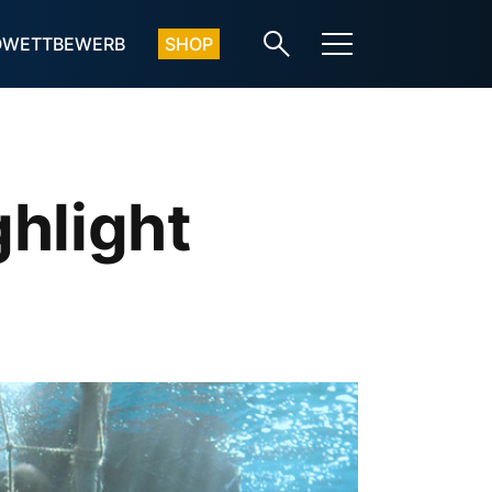
OWETTBEWERB
SHOP
hlight