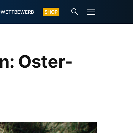
OWETTBEWERB
SHOP
n: Oster-