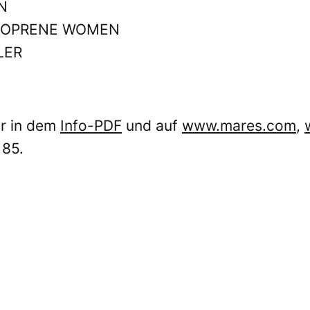
N
0 NEOPRENE WOMEN
LER
hr in dem
Info-PDF
und auf
www.mares.com
,
 85.