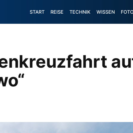
START
REISE
TECHNIK
WISSEN
FOT
nkreuzfahrt au
wo“