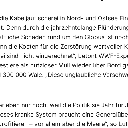
die Kabeljaufischerei in Nord- und Ostsee E
et. Denn durch die jahrzehntelange Plünderun
ftliche Schaden rund um den Globus ist noch
n die Kosten für die Zerstörung wertvoller K
erei sind nicht eingerechnet“, betont WWF-Expe
stiere als nutzloser Müll wieder über Bord g
 300 000 Wale. „Diese unglaubliche Verschw
rleben nur noch, weil die Politik sie Jahr für
ieses kranke System braucht eine Generalübe
profitieren – vor allem aber die Meere“, so Lu