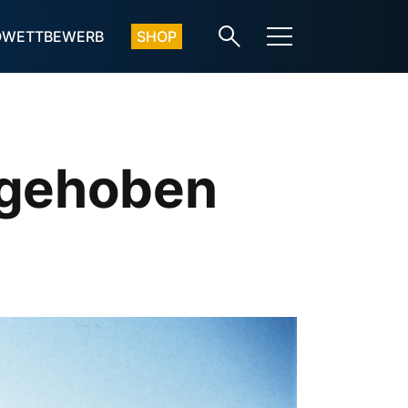
OWETTBEWERB
SHOP
ngehoben