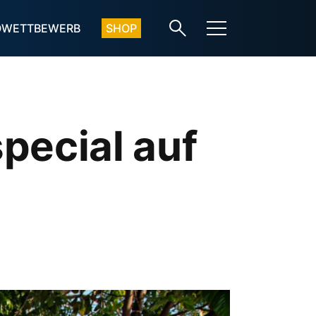
OWETTBEWERB
SHOP
pecial auf