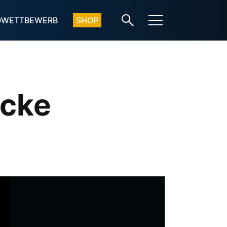
OWETTBEWERB
SHOP
icke