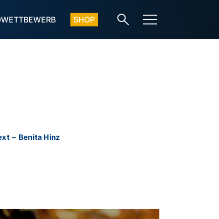
OWETTBEWERB
SHOP
ext
–
Benita Hinz