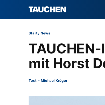
Start
/
News
TAUCHEN-In
mit Horst D
Text
–
Michael Krüger