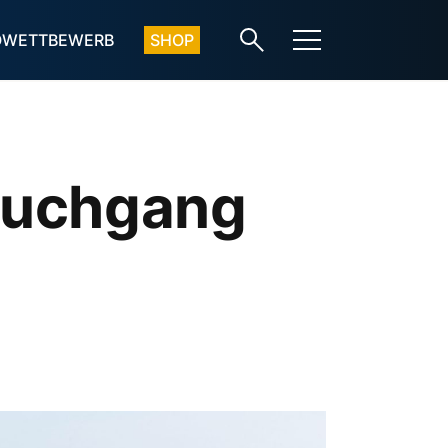
OWETTBEWERB
SHOP
auchgang