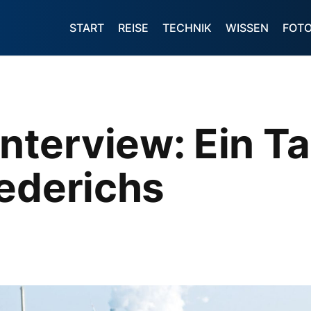
START
REISE
TECHNIK
WISSEN
FOT
terview: Ein T
ederichs