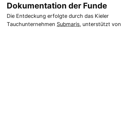
Dokumentation der Funde
Die Entdeckung erfolgte durch das Kieler
Tauchunternehmen
Submaris
, unterstützt von
der Arbeitsgruppe Marine Geophysik &
Hydroakustik der Christian-Albrechts-
Universität zu Kiel. Mithilfe hochauflösender
Echolotkartierungen und 3D-Modellierung
wurden alle Geschütze präzise vermessen und
fotografisch dokumentiert.
Herkunft und Identifizierung
Typische Merkmale wie der Blomefield-Ring
weisen eindeutig auf britische Herkunft hin. Die
Funde umfassen vorwiegend 12-Pfünder-
Kanonen und Karronaden aus der Zeit um