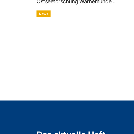
Ostseeforschung Warnemünde...
News