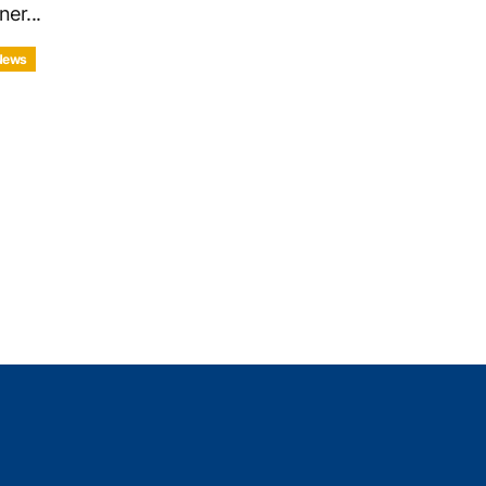
ner...
News