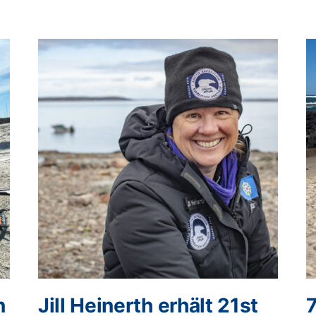
n
Jill Heinerth erhält 21st