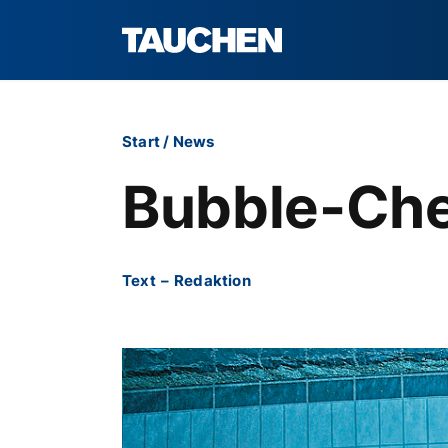
Start
/
News
Bubble-Ch
Text
–
Redaktion