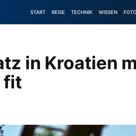
START
REISE
TECHNIK
WISSEN
FOT
z in Kroatien m
fit