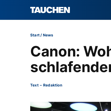
Start
/
News
Canon: Woh
schlafende
Text
–
Redaktion