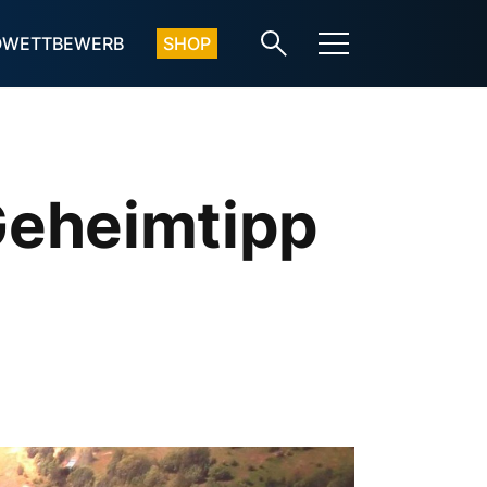
OWETTBEWERB
SHOP
Geheimtipp