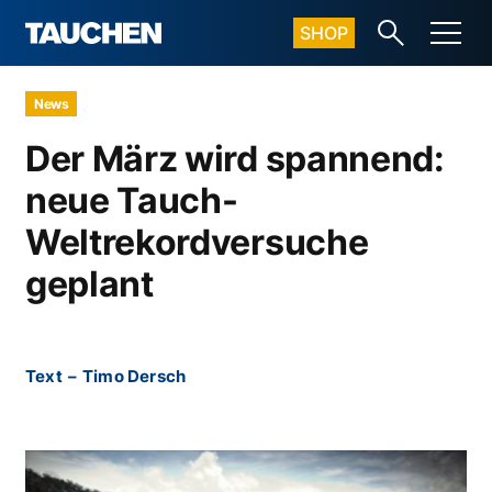
SHOP
News
Der März wird spannend:
neue Tauch-
Weltrekordversuche
geplant
Text
–
Timo Dersch