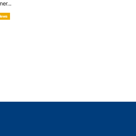
ner...
News