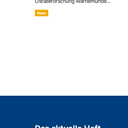
Ostseeforschung Warnemünde...
News